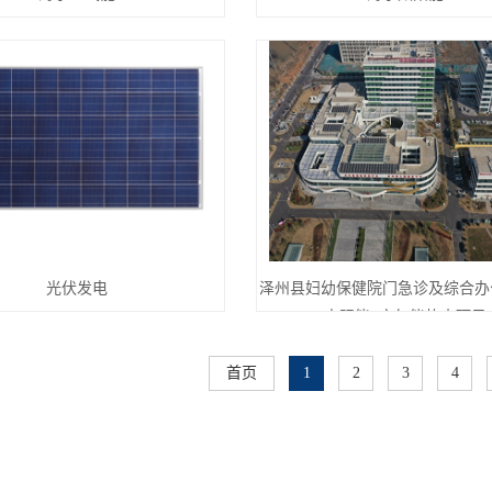
光伏发电
泽州县妇幼保健院门急诊及综合办
太阳能+空气能热水项目
首页
1
2
3
4